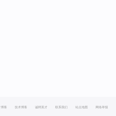
方博客
技术博客
诚聘英才
联系我们
站点地图
网络举报