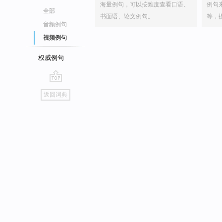
海量例句，可以按难度查看口语、
例句
全部
书面语、论文例句。
等，
音频例句
视频例句
权威例句
go
返回词典
top