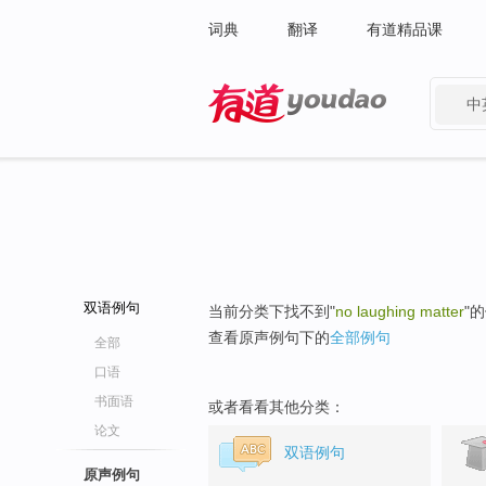
词典
翻译
有道精品课
中
有道 - 网易旗下搜索
双语例句
当前分类下找不到"
no laughing matter
"
查看原声例句下的
全部例句
全部
口语
书面语
或者看看其他分类：
论文
双语例句
原声例句