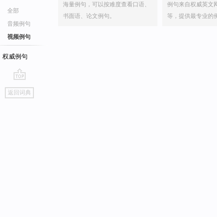
海量例句，可以按难度查看口语、
例句来自权威英文
全部
书面语、论文例句。
等，提供最专业的
音频例句
视频例句
权威例句
go
返回词典
top