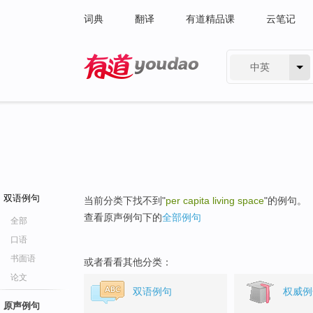
词典
翻译
有道精品课
云笔记
中英
有道 - 网易旗下搜索
双语例句
当前分类下找不到"
per capita living space
"的例句。
查看原声例句下的
全部例句
全部
口语
书面语
或者看看其他分类：
论文
双语例句
权威例
原声例句