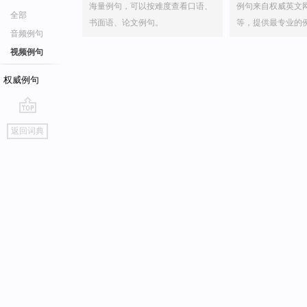
海量例句，可以按难度查看口语、
例句来自权威英文
全部
书面语、论文例句。
等，提供最专业的
音频例句
视频例句
权威例句
go
返回词典
top