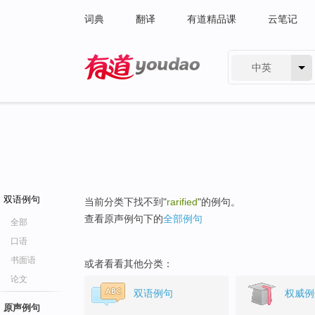
词典
翻译
有道精品课
云笔记
中英
有道 - 网易旗下搜索
双语例句
当前分类下找不到"
rarified
"的例句。
查看原声例句下的
全部例句
全部
口语
书面语
或者看看其他分类：
论文
双语例句
权威例
原声例句