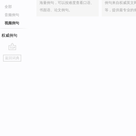
海量例句，可以按难度查看口语、
例句来自权威英文
全部
书面语、论文例句。
等，提供最专业的
音频例句
视频例句
权威例句
go
返回词典
top