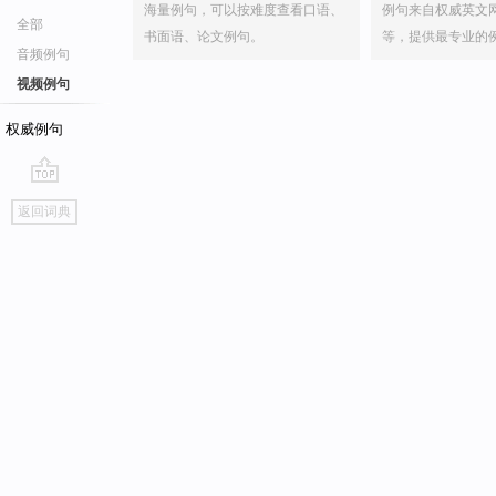
海量例句，可以按难度查看口语、
例句来自权威英文
全部
书面语、论文例句。
等，提供最专业的
音频例句
视频例句
权威例句
go
返回词典
top