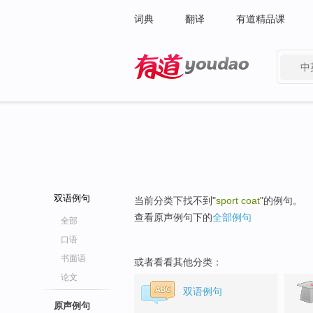
词典
翻译
有道精品课
中
有道 - 网易旗下搜索
双语例句
当前分类下找不到"
sport coat
"的例句。
查看原声例句下的
全部例句
全部
口语
书面语
或者看看其他分类：
论文
双语例句
原声例句