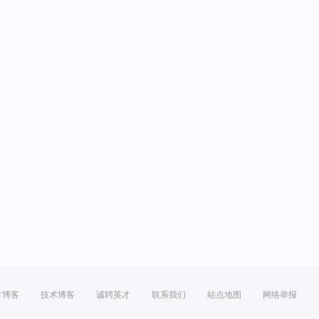
方博客
技术博客
诚聘英才
联系我们
站点地图
网络举报