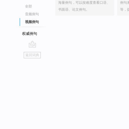
海量例句，可以按难度查看口语、
例句
全部
书面语、论文例句。
等，
音频例句
视频例句
权威例句
go
返回词典
top