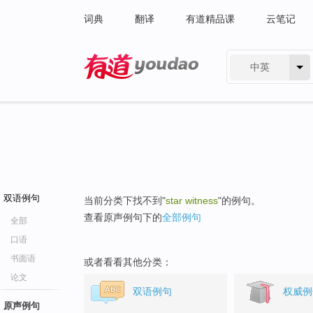
词典
翻译
有道精品课
云笔记
中英
有道 - 网易旗下搜索
双语例句
当前分类下找不到"
star witness
"的例句。
查看原声例句下的
全部例句
全部
口语
书面语
或者看看其他分类：
论文
双语例句
权威例
原声例句