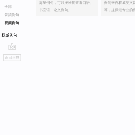
海量例句，可以按难度查看口语、
例句来自权威英文
全部
书面语、论文例句。
等，提供最专业的
音频例句
视频例句
权威例句
go
返回词典
top