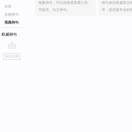
海量例句，可以按难度查看口语、
例句来自权威英文
全部
书面语、论文例句。
等，提供最专业的
音频例句
视频例句
权威例句
go
返回词典
top