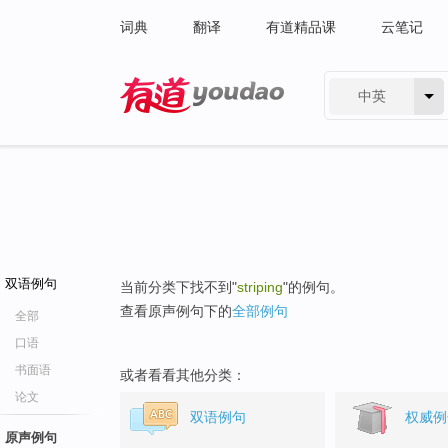
词典
翻译
有道精品课
云笔记
中英
有道 - 网易旗下搜索
双语例句
当前分类下找不到"
striping
"的例句。
查看原声例句下的
全部例句
全部
口语
书面语
或者看看其他分类：
论文
双语例句
权威例
原声例句