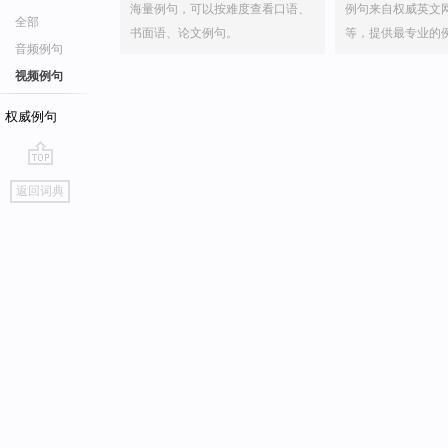
海量例句，可以按难度查看口语、
例句来自权威英文
全部
书面语、论文例句。
等，提供最专业的
音频例句
视频例句
权威例句
go
返回词典
top