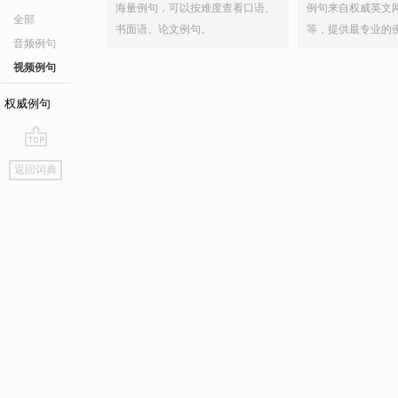
海量例句，可以按难度查看口语、
例句来自权威英文
全部
书面语、论文例句。
等，提供最专业的
音频例句
视频例句
权威例句
go
返回词典
top