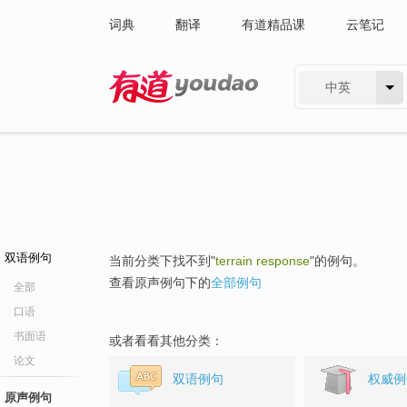
词典
翻译
有道精品课
云笔记
中英
有道 - 网易旗下搜索
双语例句
当前分类下找不到"
terrain response
"的例句。
查看原声例句下的
全部例句
全部
口语
书面语
或者看看其他分类：
论文
双语例句
权威例
原声例句