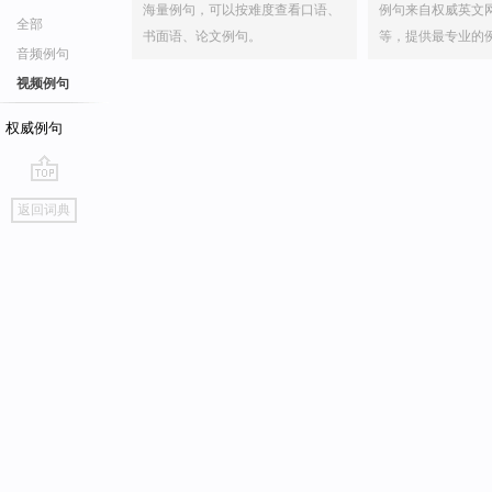
海量例句，可以按难度查看口语、
例句来自权威英文
全部
书面语、论文例句。
等，提供最专业的
音频例句
视频例句
权威例句
go
返回词典
top