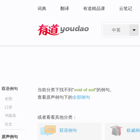
词典
翻译
有道精品课
云笔记
中英
有道 - 网易旗下搜索
双语例句
当前分类下找不到"
void of soil
"的例句。
查看原声例句下的
全部例句
全部
口语
书面语
或者看看其他分类：
论文
双语例句
权威例
原声例句