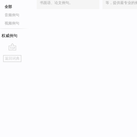
书面语、论文例句。
等，提供最专业的
全部
音频例句
视频例句
权威例句
go
返回词典
top