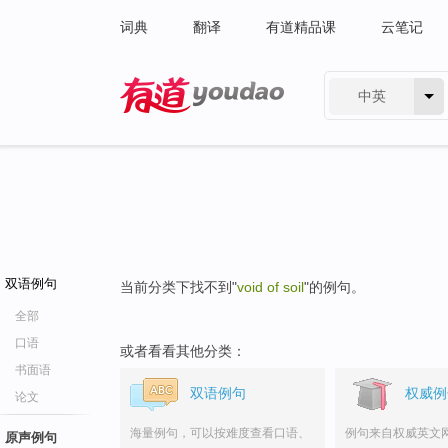
词典
翻译
有道精品课
云笔记
中英
有道 - 网易旗下搜索
双语例句
当前分类下找不到"
void of soil
"的例句。
全部
口语
或者看看其他分类：
书面语
双语例句
权威例
论文
海量例句，可以按难度查看口语、
例句来自权威英文
原声例句