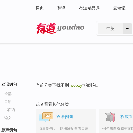
词典
翻译
有道精品课
云笔记
中英
有道 - 网易旗下搜索
双语例句
当前分类下找不到"
woozy
"的例句。
全部
口语
或者看看其他分类：
书面语
双语例句
权威例
论文
海量例句，可以按难度查看口语、
例句来自权威英文
原声例句