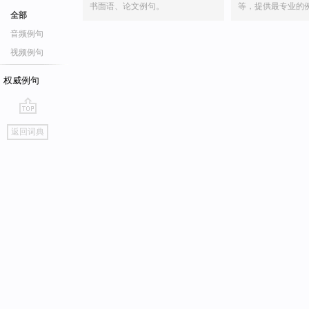
书面语、论文例句。
等，提供最专业的
全部
音频例句
视频例句
权威例句
go
返回词典
top