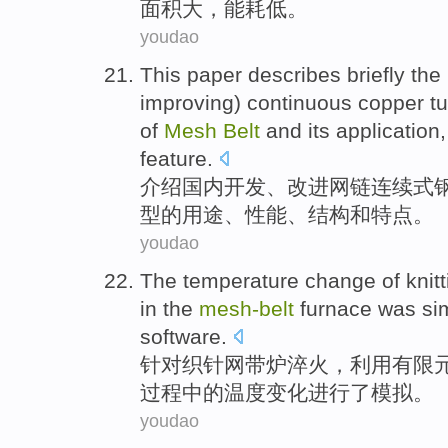
面积
大
，能耗低。
youdao
This paper describes
briefly the
improving
)
continuous
copper t
of
Mesh
Belt
and
its
application
feature
.
介绍
国内
开发
、
改进
网
链
连续
式
型的
用途
、
性能
、
结构
和
特点。
youdao
The
temperature
change
of
knit
in the
mesh-
belt
furnace
was si
software.
针对
织
针
网
带
炉
淬火
，
利用
有限
过程
中的
温度
变化
进行
了模拟。
youdao