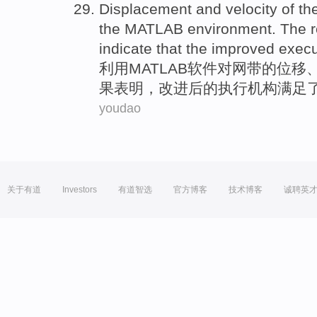
Displacement
and
velocity
of
th
the
MATLAB
environment. The
indicate that
the
improved
execu
利用MA
TLAB
软件
对
网带的
位移
果
表明
，
改进
后的
执行
机构
满足
youdao
关于有道
Investors
有道智选
官方博客
技术博客
诚聘英