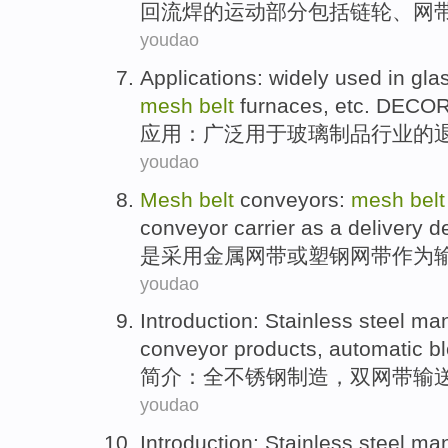
回流
焊
的
运动
部分
包括
链轮
、
网
youdao
Applications
:
widely
used in
gla
mesh
belt
furnaces,
etc
. DECO
应用
：
广泛
用于
玻璃制品
行业
的
youdao
Mesh
belt
conveyors:
mesh
belt
conveyor
carrier
as
a
delivery
d
是
采用
金属
网
带
或
塑钢
网带
作为
youdao
Introduction
:
Stainless steel
man
conveyor
products
,
automatic
b
简介
：全
不锈钢
制造
，
双
网
带
输
youdao
Introduction
:
Stainless steel
man