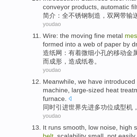
conveyor
products
,
automatic
fi
简介
：全
不锈钢
制造
，
双
网
带
输
youdao
Wire
:
the
moving
fine metal
me
formed
into a
web
of
paper
by
d
造纸网
：有着微细小孔
的
移动
金
而成形，造成
纸
卷。
youdao
Meanwhile
,
we have introduced
machine
,
large-sized
heat treat
furnace
.
同时
引进
世界
先进多功位
成型机
youdao
It runs
smooth
,
low
noise
,
high
s
belt
,
scalability
small
,
not easily