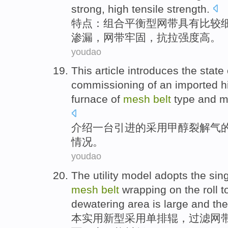
strong
,
high
tensile
strength
.
特点
：
组合
平衡
型网
带
具有
比较
渗漏
，
网
带
牢固
，
抗拉
强度
高
。
youdao
This article introduces
the
state
commissioning of
an
imported
h
furnace
of
mesh
belt
type
and
m
介绍
一
台
引进
的
采用
甲醇
裂解
气
情况
。
youdao
The utility
model
adopts the
sin
mesh
belt
wrapping
on
the
roll
t
dewatering
area is
large
and th
本
实用新型
采用
单排
辊
，
过滤网