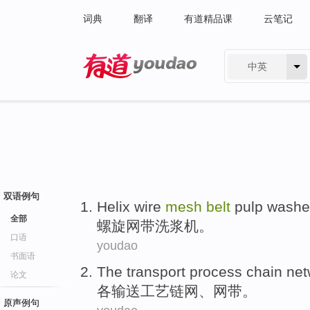
词典
翻译
有道精品课
云笔记
中英
有道 - 网易旗下搜索
双语例句
Helix
wire
mesh
belt
pulp washe
全部
螺旋
网
带
洗
浆
机。
口语
youdao
书面语
The transport
process
chain
net
论文
各
输送
工艺
链
网
、
网
带。
原声例句