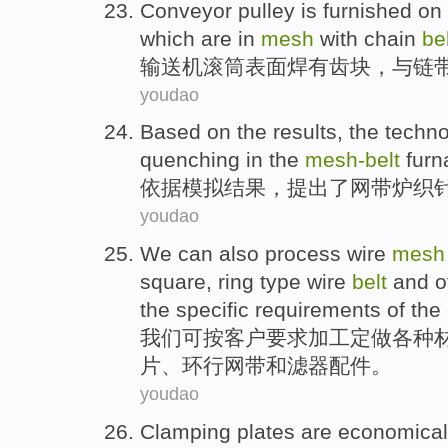
Conveyor
pulley is furnished on
which are in
mesh
with
chain
be
输送机
滚筒
表面
焊
有
齿
块，
与
链
youdao
Based on
the
results
, the
techno
quenching
in
the
mesh-
belt
furn
依据
模拟
结果
，提出
了
网
带
炉
织
youdao
We
can also
process
wire
mesh
square
,
ring
type wire
belt
and
o
the
specific requirements
of the
我们
可
按
客户要求
加工
定做
各种
片、
环行
网
带
和
滤器
配件
。
youdao
Clamping plates are
economical