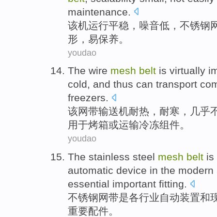
maintenance
.
该机
运行
平稳
，
噪音
低
，
不锈钢
形
，
易
保养。
youdao
The
wire
mesh
belt
is
virtually
im
cold
, and
thus
can
transport
co
freezers
.
该
网
带输送机
耐热
，
耐寒
，
几乎
用于
烤箱
或
运输
冷冻
组件
。
youdao
The
stainless steel
mesh
belt
is
automatic
device
in the
modern
essential
important
fitting
.
不锈钢
网
带
是
各行业
自动
装置
和
重要
配件
。