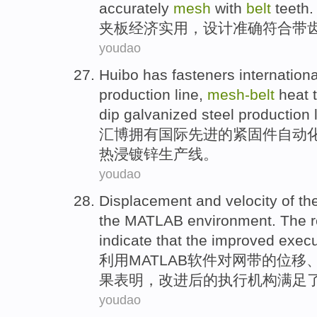
accurately
mesh
with
belt
teeth
.
夹板
经济实用
，
设计
准确
符合
带
youdao
Huibo
has
fasteners
internationa
production
line
,
mesh-
belt
heat 
dip
galvanized steel
production l
汇博
拥有
国际
先进
的
紧固件
自动
热
浸
镀锌
生产线。
youdao
Displacement
and
velocity
of
th
the
MATLAB
environment. The
indicate that
the
improved
execu
利用MA
TLAB
软件
对
网带的
位移
果
表明
，
改进
后的
执行
机构
满足
youdao