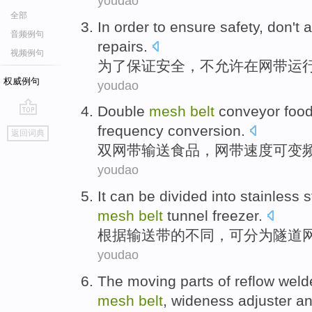
youdao
全部
In order to
ensure
safety
,
don't
a
音频例句
repairs
.
视频例句
为了
保证
安全
，
不
允许
在
网
带
运
权威例句
youdao
Double
mesh
belt
conveyor
foo
go
frequency conversion
.
返回词典
top
双
网
带
输送
食品
，网带
速度
可
变
youdao
It
can be
divided into
stainless 
mesh
belt
tunnel freezer.
根据
输送带
的不同，
可
分为
隧道
youdao
The
moving
parts
of
reflow
weld
mesh
belt
,
wideness
adjuster
a