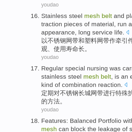
youdao
Stainless steel
mesh
belt
and
pl
traction
pieces
of
material
,
run
a
appearance
,
long
service life
.
以
不锈钢
网
带
和
塑料
网带
作
牵引
观
、使用寿命
长
。
youdao
Regular
special
nursing
was car
stainless steel
mesh
belt
,
is
an e
kind
of
combination
reaction
.
定期
对
不锈钢
长城
网
带
进行
特殊
的
方法
。
youdao
Features
:
Balanced
Portfolio
wit
mesh
can
block
the
leakage
of