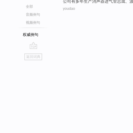
公司
有
多年
生产
消声器
进气管
总成
、
全部
youdao
音频例句
视频例句
权威例句
go
返回词典
top