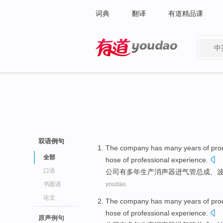
词典
翻译
有道精品课
中
有道 - 网易旗下搜索
双语例句
The company
has
many years
of
pro
全部
hose
of
professional
experience
.
口语
公司
有
多年
生产
消声器
进气管
总成
、
书面语
youdao
论文
The company
has
many years
of
pro
hose
of
professional
experience
.
原声例句