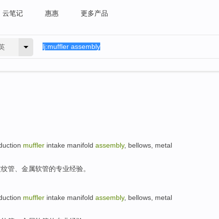
云笔记
惠惠
更多产品
英
duction
muffler
intake manifold
assembly
,
bellows
,
metal
波纹管
、
金属
软管
的
专业
经验
。
duction
muffler
intake manifold
assembly
,
bellows
,
metal