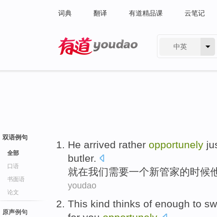
词典
翻译
有道精品课
云笔记
中英
有道 - 网易旗下搜索
双语例句
He
arrived
rather
opportunely
ju
全部
butler
.
口语
就
在
我们
需要
一个
新
管家的
时候
书面语
youdao
论文
This
kind thinks
of
enough to
sw
原声例句