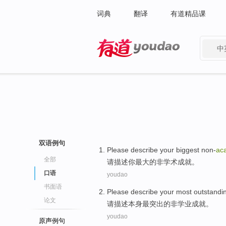
词典
翻译
有道精品课
中
有道 - 网易旗下搜索
双语例句
Please
describe
your
biggest
non-
ac
全部
请
描述
你
最大的
非学术
成就
。
口语
youdao
书面语
Please
describe
your
most
outstandi
论文
请
描述
本身
最
突出
的非
学业
成就
。
youdao
原声例句