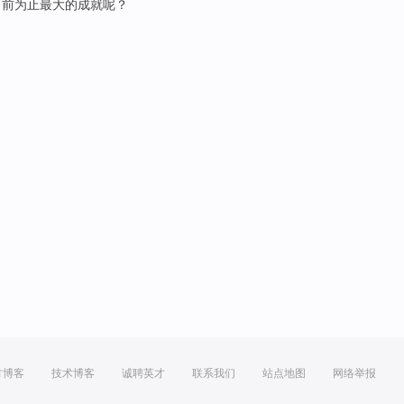
目前为止
最大的
成就
呢？
方博客
技术博客
诚聘英才
联系我们
站点地图
网络举报