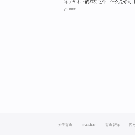
除了
学术上
的
成功之外
，
什么
是
你
到
youdao
关于有道
Investors
有道智选
官