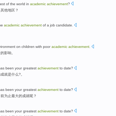
rest
of the world
in
academic
achievement
?
界
其他
地区？
the
academic
achievement
of a
job candidate
.
。
vironment
on
children
with
poor
academic
achievement
.
童
的
影响
。
has
been
your
greatest
achievement
to
date
?
的
成就
是
什么
?。
has
been
your
greatest
achievement
to
date
?
目前为止
最大的
成就
呢？
has
been
your
greatest
achievement
to
date
?