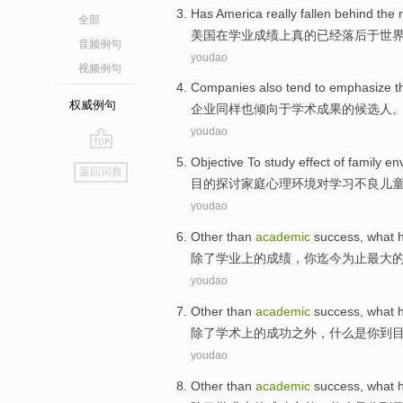
Has
America
really
fallen behind
the
全部
美国
在
学业
成绩上
真的
已经
落后
于世
音频例句
youdao
视频例句
Companies
also
tend
to
emphasize 
权威例句
企业
同样也
倾向
于
学术
成果
的
候选人
youdao
go
Objective To
study
effect
of
family
en
返回词典
top
目的
探讨
家庭
心理
环境
对
学习
不良
儿
youdao
Other than
academic
success
,
what
除了
学业上
的
成绩
，
你
迄今为止
最大
youdao
Other than
academic
success
,
what
除了
学术上
的
成功之外
，
什么
是
你
到
youdao
Other than
academic
success
,
what