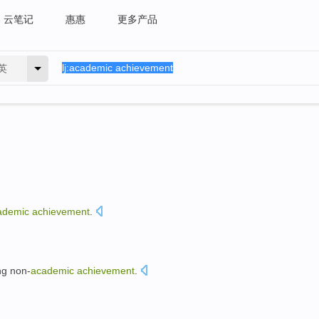
云笔记
惠惠
更多产品
英
ademic
achievement
.
ng
non-
academic
achievement
.