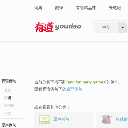
词典
翻译
有道精品课
云笔记
中英
有道 - 网易旗下搜索
双语例句
当前分类下找不到"
and fun party games
"的例句。
查看双语例句下的
全部例句
全部
口语
书面语
或者看看其他分类：
论文
原声例句
权威例
原声例句