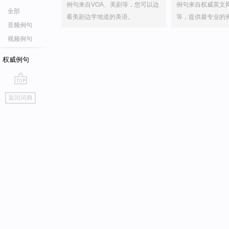
例句来自VOA、美剧等，您可以边
例句来自权威英文
全部
看美剧边学地道的美语。
等，提供最专业的
音频例句
视频例句
权威例句
go
返回词典
top