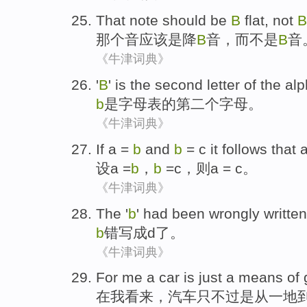
That
note
should
be
B
flat
,
not
B
那个
音
应该
是
降
B
音
，
而不是
B
音
《牛津词典》
'
B
'
is
the second
letter
of the
alp
b
是
字母表
的
第二
个
字母
。
《牛津词典》
If
a
=
b
and
b
=
c
it follows that a
设
a
=
b
，
b
=
c
，则a = c。
《牛津词典》
The
'
b
'
had been
wrongly
written
b
错
写成
d
了
。
《牛津词典》
For
me
a car
is just
a
means
of
g
在
我
看来，
汽车
只不过
是从
一
地