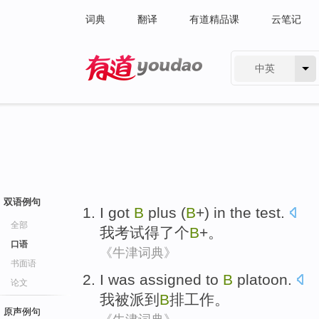
词典
翻译
有道精品课
云笔记
中英
有道 - 网易旗下搜索
双语例句
I
got
B
plus (
B
+)
in the test
.
全部
我
考试
得了
个
B
+。
口语
《牛津词典》
书面语
I
was assigned
to
B
platoon
.
论文
我
被
派
到
B
排工作。
原声例句