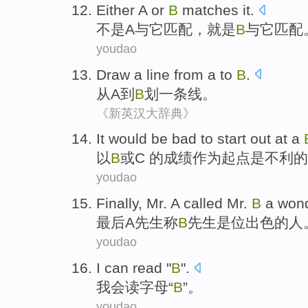
Either
A
or
B
matches
it
.
不是
A
与它
匹配
，就是
B
与它匹配
youdao
Draw
a line
from
a
to
B
.
从
A
到
B
划一
条
线。
《新英汉大辞典》
It would
be
bad
to
start
out
at
a
以
B
或
C
的成绩
作为起点
是
不利
的
youdao
Finally
,
Mr.
A
called
Mr.
B
a
wond
最后
A
先生
称
B
先生
是位
出色的
人
youdao
I can
read
"
B
".
我会
读字母
“
B
”。
youdao