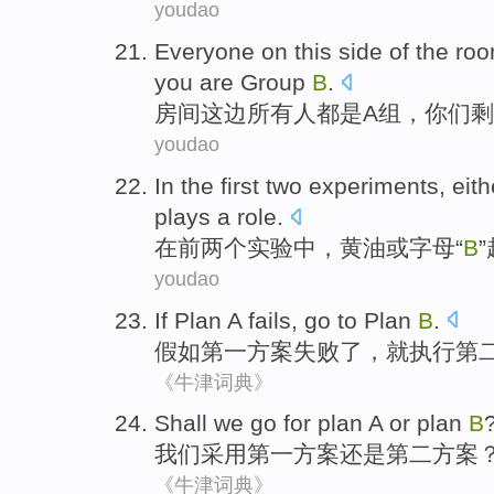
youdao
Everyone
on this side
of
the
ro
you
are
Group
B
.
房间
这边
所有人都
是
A
组
，
你们
剩
youdao
In
the
first
two
experiments
,
eith
plays
a
role
.
在
前
两个
实验中
，
黄油
或
字母
“
B
”
youdao
If
Plan
A
fails
,
go
to Plan
B
.
假如
第一
方案
失败了
，
就
执行第
《牛津词典》
Shall we
go for
plan
A
or
plan
B
我们
采用第一
方案
还是
第二方案
《牛津词典》