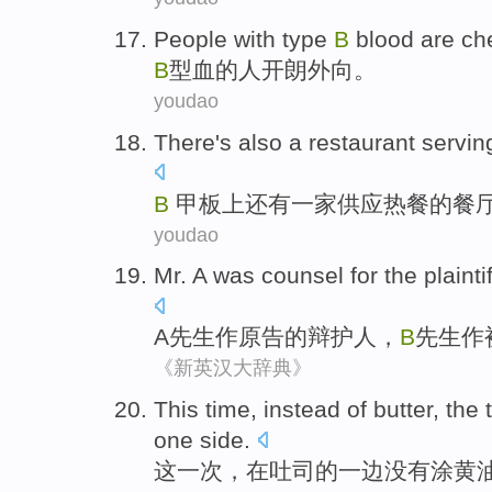
People
with type
B
blood
are ch
B
型
血
的
人
开朗
外向
。
youdao
There's also
a restaurant
servin
B
甲板上
还有
一家
供应
热
餐
的餐
youdao
Mr.
A
was counsel
for
the plaintif
A
先生
作
原告
的
辩护人
，
B
先生作
《新英汉大辞典》
This
time
,
instead
of
butter
, the
one side
.
这
一
次
，
在
吐司
的
一边没有
涂黄