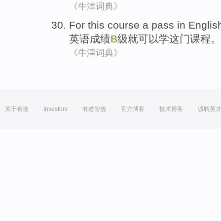
《牛津词典》
For
this
course
a pass in
Englis
英语
成绩
B
级
就
可以学
这
门课程
。
《牛津词典》
关于有道
Investors
有道智选
官方博客
技术博客
诚聘英