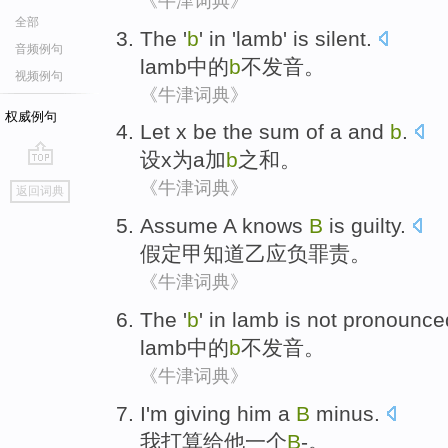
《牛津词典》
全部
The '
b
'
in
'
lamb
'
is silent
.
音频例句
lamb
中的
b
不
发音。
视频例句
《牛津词典》
权威例句
Let
x
be the sum
of
a
and
b
.
设
x
为
a
加
b
之和
。
go
《牛津词典》
返回词典
top
Assume
A
knows
B
is guilty
.
假定
甲
知道
乙
应负罪责。
《牛津词典》
The '
b
'
in
lamb
is
not
pronounce
lamb
中的
b
不
发音
。
《牛津词典》
I
'm
giving
him
a
B
minus
.
我
打算
给
他
一个
B
-
。