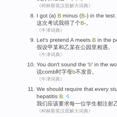
《柯林斯英汉双解大词典》
I
got (
a
)
B
minus (
B
-)
in the test
.
这次
考试
我
得了
个
B
-。
《牛津词典》
Let's pretend
A meets
B
in
the p
假设
甲
某
和
乙
某在公园里相遇。
《牛津词典》
You
don't
sound
the '
b
' in the
wo
说comb
时字母
b
不
发音
。
《牛津词典》
We
should
require that
every
st
hepatitis
B
.
我们
应该
要求
每
一位
学生
都注射
《柯林斯英汉双解大词典》