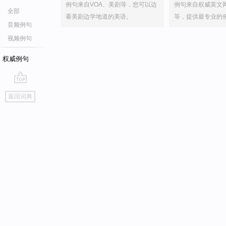
例句来自VOA、美剧等，您可以边
例句来自权威英文
全部
看美剧边学地道的美语。
等，提供最专业的
音频例句
视频例句
权威例句
go
返回词典
top