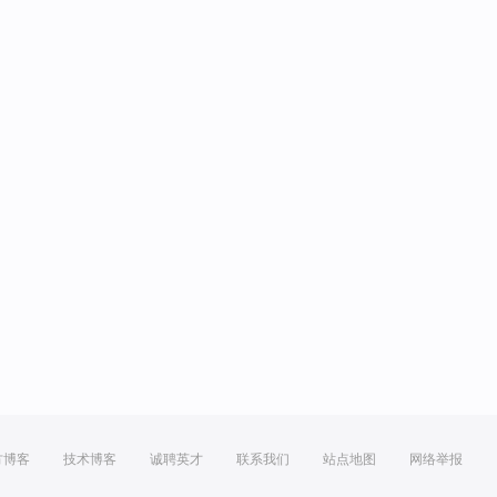
方博客
技术博客
诚聘英才
联系我们
站点地图
网络举报