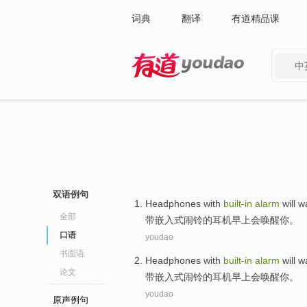
词典
翻译
有道精品课
中
有道 - 网易旗下搜索
双语例句
Headphones
with
built-in
alarm
will
w
全部
带
嵌入式
闹铃
的
耳机
早上
会
唤醒
你
。
口语
youdao
书面语
Headphones
with
built-in
alarm
will
w
论文
带
嵌入式
闹铃
的
耳机
早上
会
唤醒
你
。
youdao
原声例句