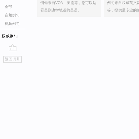
例句来自VOA、美剧等，您可以边
例句来自权威英文
全部
看美剧边学地道的美语。
等，提供最专业的
音频例句
视频例句
权威例句
go
返回词典
top