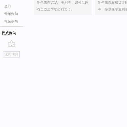
例句来自VOA、美剧等，您可以边
例句来自权威英文
全部
看美剧边学地道的美语。
等，提供最专业的
音频例句
视频例句
权威例句
go
返回词典
top