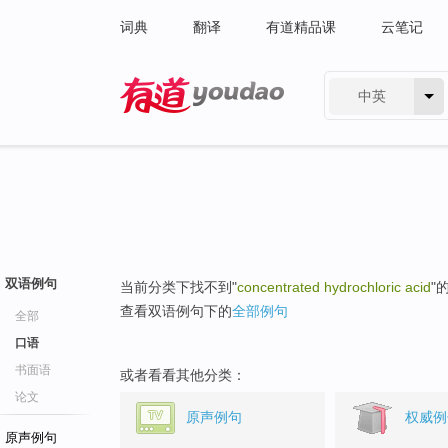
词典
翻译
有道精品课
云笔记
中英
有道 - 网易旗下搜索
双语例句
当前分类下找不到"
concentrated hydrochloric acid
"
查看双语例句下的
全部例句
全部
口语
书面语
或者看看其他分类：
论文
原声例句
权威例
原声例句