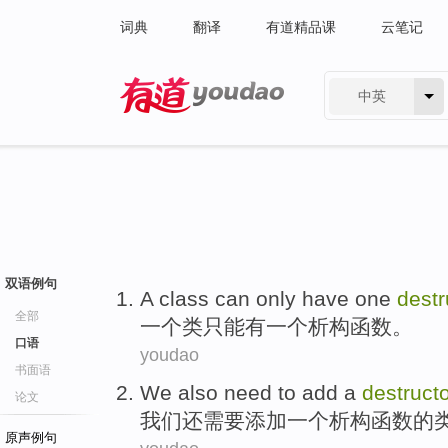
词典
翻译
有道精品课
云笔记
中英
有道 - 网易旗下搜索
双语例句
A
class
can only
have
one
destr
全部
一
个
类
只能
有
一
个
析构函数
。
口语
youdao
书面语
We
also
need to
add
a
destruct
论文
我们
还
需要
添加
一个
析构函数
的
原声例句