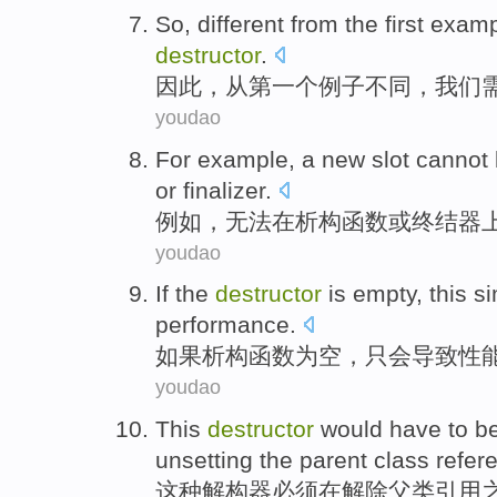
So
,
different
from
the first
examp
destructor
.
因此
，
从
第一
个
例子
不同
，
我们
youdao
For example
,
a
new
slot
cannot
or
finalizer
.
例如
，
无法
在
析构函数
或
终结器
youdao
If
the
destructor
is
empty
, this
si
performance
.
如果
析构
函数
为
空
，
只会
导致
性
youdao
This
destructor
would
have to
be
unsetting
the
parent
class
refer
这种
解构器
必须
在解除
父
类
引用