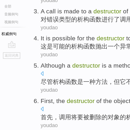
youdao
全部
A
call
is
made
to a
destructor
of
音频例句
对错误
类型
的
析构函数
进行了
调
视频例句
youdao
权威例句
It
is
possible
for the
destructor
t
这
是
可能
的
析构函数
抛出
一个
异
go
youdao
返回词典
top
Although
a
destructor
is
a
meth
尽管
析构函数
是
一种
方法
，
但它
youdao
First
, the
destructor
of
the
objec
首先
，
调用
将要
被
删除
的
对象
的
youdao