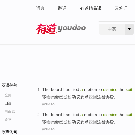
词典
翻译
有道精品课
云笔记
中英
有道 - 网易旗下搜索
双语例句
The
board
has
filed
a
motion
to
dismiss
the
suit
.
全部
该
委员会
已
提起
动议
要求
驳回这桩诉讼。
口语
youdao
书面语
The
board
has
filed
a
motion
to
dismiss
the
suit
.
论文
该
委员会
已
提起
动议
要求
驳回这桩诉讼。
youdao
原声例句