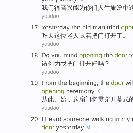
我们
很
高兴能为
你们
人生旅途
中
youdao
Yesterday
the old
man
tried
ope
昨天
这位
老人
试着
把门
打开
了。
youdao
Do
you mind
opening
the
door
f
请你
为
我
把门
打开
好吗？
youdao
From
the
beginning
,
the
door
wi
opening
ceremony
.
从此
开始
，
这
扇
门将
贯穿
开幕式
youdao
I
heard
someone
walking
in my
door
yesterday
.