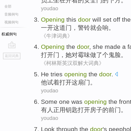
员工
坐在
开
着
的
安全门
的
下方
。
全部
youdao
音频例句
Opening
this
door
will
set off th
视频例句
一开
这
道门
，
警铃
就会
响。
权威例句
《牛津词典》
Opening
the
door
,
she
made
a
f
go
打开
门
，
她
对
霉味
做
了个
鬼脸
。
返回词典
top
《柯林斯英汉双解大词典》
He
tries
opening
the
door
.
他
试着
打开
这
扇门
。
youdao
Some one
was
opening
the
fron
有人
正
用
钥匙
打开房子的
前门
。
youdao
Look through the
door
's
peepho