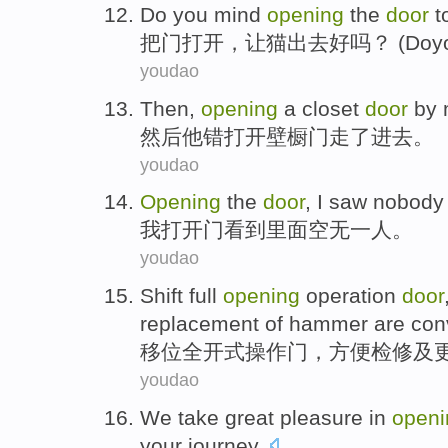
Do
you
mind
opening
the
door
t
把门
打开，
让
猫
出去好吗？ (
Do
y
youdao
Then
,
opening
a closet
door
by
然后
他
错
打开
壁橱
门
走了
进去。
youdao
Opening
the
door
,
I
saw
nobody 
我
打开
门
看到
里面空
无一
人。
youdao
Shift
full
opening
operation
door
replacement
of hammer
are
con
移位
全
开式
操作
门
，方便
检修
及
youdao
We
take
great
pleasure
in
openi
your
journey
.