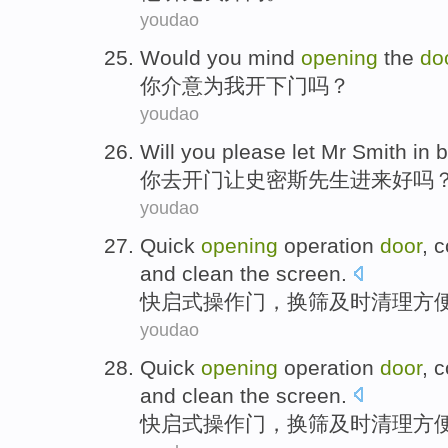
youdao
Would
you
mind
opening
the
do
你
介意
为
我
开
下门
吗？
youdao
Will
you
please
let
Mr
Smith
in
你
去
开门
让
史密斯
先生
进来好吗
youdao
Quick
opening
operation
door
,
c
and
clean the
screen
.
快
启式
操作
门
，
换
筛及时
清理
方
youdao
Quick
opening
operation
door
,
c
and
clean the
screen
.
快
启式
操作
门
，
换
筛及时
清理
方