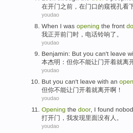
在
开门
之前
，在
门口
的
窥视孔看
youdao
When
I
was
opening
the front
do
我
正
开
前门
时
，
电话铃
响了
。
youdao
Benjamin
:
But
you
can't
leave
w
本杰明
：
但
你
不能
让
门
开
着
就
离
youdao
But
you
can't
leave
with an
open
但
你
不能
让
门
开
着
就
离开
啊！
youdao
Opening
the
door
,
I
found
nobo
打开
门
，
我
发现里面
没有人
。
youdao