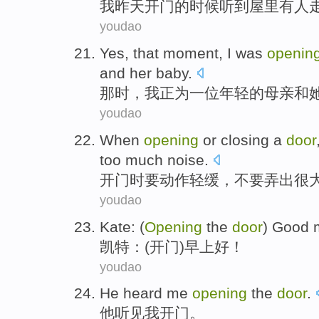
我
昨天
开门
的
时候
听到
屋里
有人
youdao
Yes, that
moment
,
I
was
openin
and
her
baby
.
那时
，
我
正
为
一位
年轻
的
母亲
和
youdao
When
opening
or
closing
a
door
too much noise
.
开门
时要动作轻缓
，
不要弄
出
很
youdao
Kate
: (
Opening
the
door
)
Good 
凯特
：(
开门
)早上
好
！
youdao
He
heard
me
opening
the
door
.
他
听见
我
开门
。