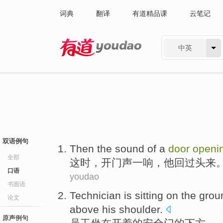
词典
翻译
有道精品课
云笔记
中英
有道 - 网易旗下搜索
双语例句
Then
the
sound of
a
door
openi
全部
这时
，
开门
声
一
响，
他
回过
头来
口语
youdao
书面语
Technician is
sitting on
the
grou
论文
above his
shoulder
.
原声例句