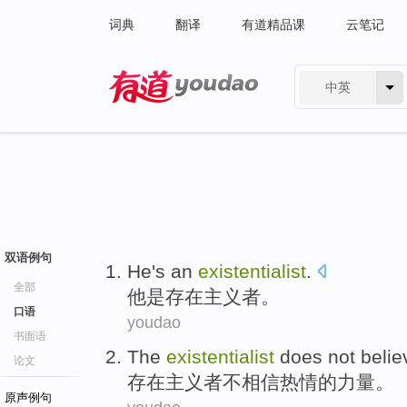
词典
翻译
有道精品课
云笔记
中英
有道 - 网易旗下搜索
双语例句
He
's
an
existentialist
.
全部
他
是
存在
主义者。
口语
youdao
书面语
The
existentialist
does not
belie
论文
存在
主义者
不
相信
热情
的
力量
。
原声例句