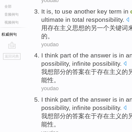
youdao
全部
It
is
, to
use
another
key term
in
音频例句
ultimate
in
total
responsibility
.
视频例句
用
存在
主义
思想
的
另一个
关键词
权威例句
的
。
youdao
go
I
think
part
of the
answer
is in
an
返回词典
top
possibility
,
infinite
possibility
.
我
想
部分
的
答案
在于存在主义
的
能性。
youdao
I
think
part
of the
answer
is in
an
possibility
,
infinite
possibility
.
我
想
部分
的
答案
在于存在主义
的
能性。