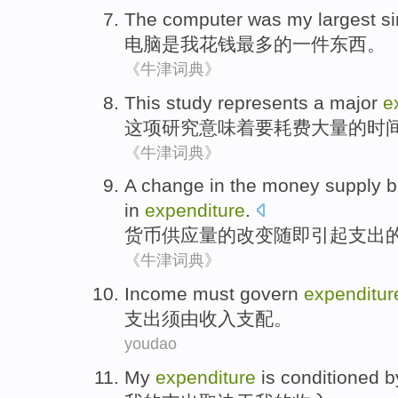
The
computer
was
my
largest
si
电脑
是
我
花钱
最多
的
一
件东西。
《牛津词典》
This
study
represents
a major
e
这项
研究
意味着
要
耗费
大量的
时
《牛津词典》
A
change
in
the
money
supply b
in
expenditure
.
货币
供应量
的
改变
随即
引起支出
《牛津词典》
Income
must
govern
expenditur
支出
须
由
收入
支配
。
youdao
My
expenditure
is conditioned b