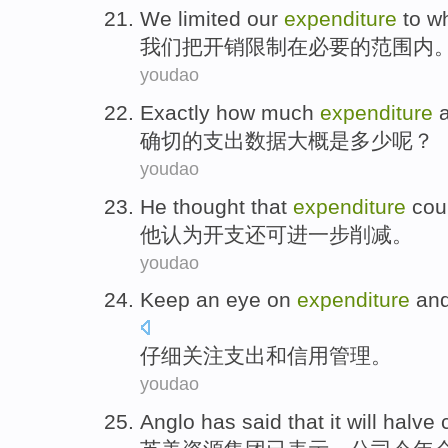
We
limited
our
expenditure
to w
我们
把
开销
限制
在
必要的
范围内
youdao
Exactly
how much
expenditure
确切
的
支出数据
大概
是
多少
呢？
youdao
He
thought that
expenditure
cou
他
认为
开支
还
可
进一步
削减
。
youdao
Keep an
eye
on
expenditure
an
仔细
关注
支出
和
信用
管理
。
youdao
Anglo
has
said
that it
will halve
c