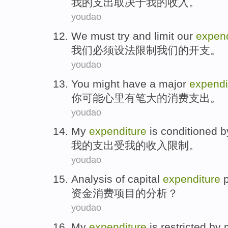
我
的
支出
取决于
我的
收入
。
youdao
We
must
try and
limit
our
expend
我们
必须
设法
限制
我们
的
开支
。
youdao
You
might
have
a
major
expendi
你
可能
心里
有
笔
大
的
消费
支出。
youdao
My
expenditure
is conditioned b
我
的
支出
受
我的收入限制。
youdao
Analysis
of
capital
expenditure
资金
消费
项目
的
分析
？
youdao
My
expenditure
is restricted by