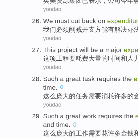
英美资源集团
已
表示
，公司今年
youdao
We
must
cut back
on
expenditu
我们
必须
削减
开支
方能有
解决办
youdao
This
project
will be
a major
expe
这项
工程
要
耗费
大量的
时间
和
人
youdao
Such a
great
task
requires
the
e
time
.
这么
庞大的
任务
需要
消耗
许多的
youdao
Such a
great
work
requires
the
and
time
.
这么
庞大的
工作
需要
花
许多
金钱