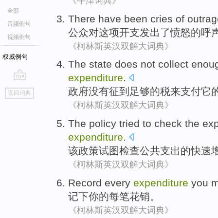
《牛津词典》
全部
There have been
cries of
outrag
音频例句
公众
对
这项
开支
发出
了
愤怒
的呼
视频例句
《柯林斯英汉双解大词典》
权威例句
The state
does not
collect
enou
expenditure
.
go
政府
没有
征
到足够
的
税
来
支付
它
返回词典
top
《柯林斯英汉双解大词典》
The
policy
tried to
check
the
exp
expenditure
.
该
政策
试图
检查
公共
支出
的
快速
《柯林斯英汉双解大词典》
Record
every
expenditure
you
m
记下
你
的
每
笔花销
。
《柯林斯英汉双解大词典》