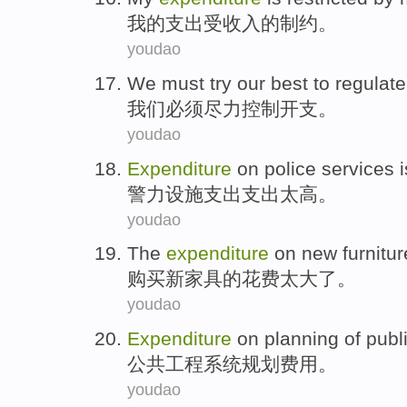
我
的
支出
受
收入的制约。
youdao
We
must
try
our best to
regulate
我们
必须
尽力
控制
开支
。
youdao
Expenditure
on
police
services
警力
设施
支出
支出太高。
youdao
The
expenditure
on
new
furnitur
购买
新
家具
的
花费
太
大了。
youdao
Expenditure
on
planning
of
publ
公共
工程
系统
规划
费用
。
youdao