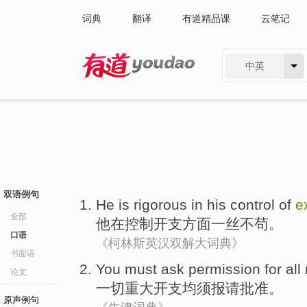
词典
翻译
有道精品课
云笔记
中英
有道 - 网易旗下搜索
双语例句
He
is
rigorous
in
his
control
of
e
全部
他
在
控制
开支方面
一丝不苟
。
口语
《柯林斯英汉双解大词典》
书面语
You
must
ask
permission
for
all
论文
一切
重大
开支
均
须
报请批准
。
原声例句