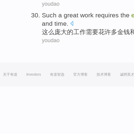
youdao
Such a
great
work
requires
the
and
time
.
这么
庞大的
工作
需要
花
许多
金钱
youdao
关于有道
Investors
有道智选
官方博客
技术博客
诚聘英