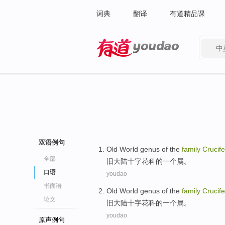
词典
翻译
有道精品课
中
有道 - 网易旗下搜索
双语例句
Old
World genus
of the
family
Crucif
全部
旧
大陆
十字花科
的
一个属。
口语
youdao
书面语
Old
World genus
of the
family
Crucif
论文
旧
大陆
十字花科
的
一个属。
youdao
原声例句