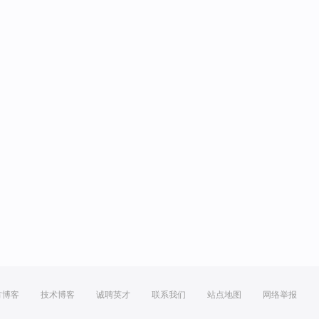
方博客
技术博客
诚聘英才
联系我们
站点地图
网络举报