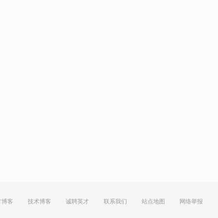
方博客
技术博客
诚聘英才
联系我们
站点地图
网络举报