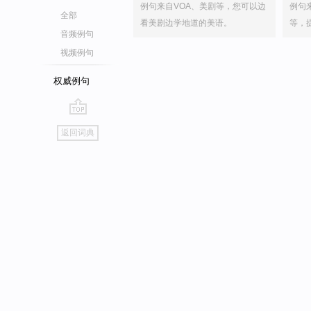
例句来自VOA、美剧等，您可以边
例句
全部
看美剧边学地道的美语。
等，
音频例句
视频例句
权威例句
go
返回词典
top