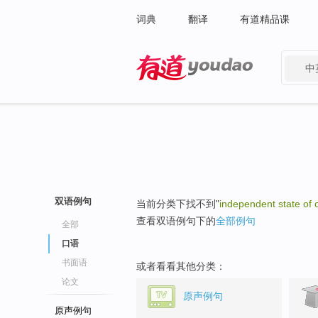
词典
翻译
有道精品课
中
有道 - 网易旗下搜索
双语例句
当前分类下找不到"
independent state of 
查看双语例句下的
全部例句
全部
口语
书面语
或者看看其他分类：
论文
原声例句
原声例句