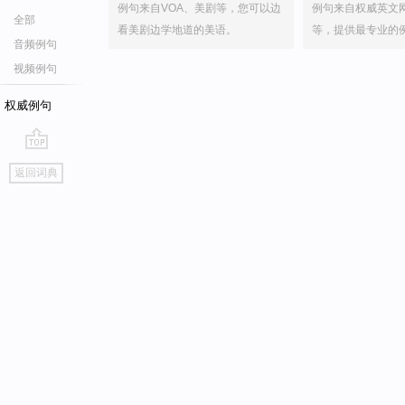
例句来自VOA、美剧等，您可以边
例句来自权威英文
全部
看美剧边学地道的美语。
等，提供最专业的
音频例句
视频例句
权威例句
go
返回词典
top