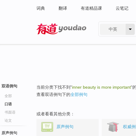
词典
翻译
有道精品课
云笔记
中英
有道 - 网易旗下搜索
双语例句
当前分类下找不到"
inner beauty is more important
"
查看双语例句下的
全部例句
全部
口语
书面语
或者看看其他分类：
论文
原声例句
权威例
原声例句