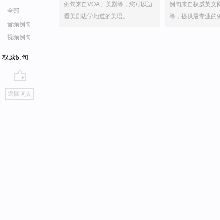
例句来自VOA、美剧等，您可以边
例句来自权威英文
全部
看美剧边学地道的美语。
等，提供最专业的
音频例句
视频例句
权威例句
go
返回词典
top