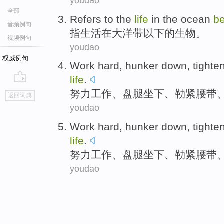
youdao
全部
Refers to the
life
in
the ocean
be
音频例句
指
生活
在
大洋
带
以下
的
生物
。
视频例句
youdao
权威例句
Work hard
,
hunker
down,
tighte
life
.
go
努力
工作、
盘腿
坐下、
勒紧
腰带
返回词典
top
youdao
Work hard
,
hunker
down,
tighte
life
.
努力
工作、
盘腿
坐下、
勒紧
腰带
youdao