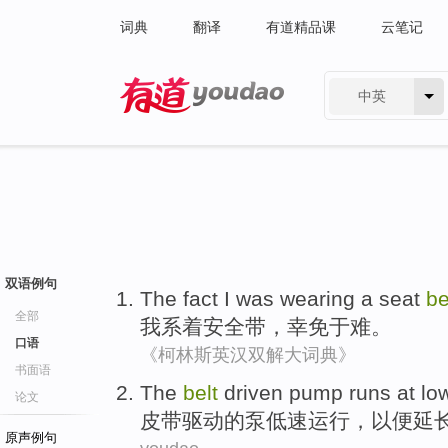
词典
翻译
有道精品课
云笔记
中英
有道 - 网易旗下搜索
双语例句
The fact
I
was wearing
a seat
be
全部
我
系
着安全带，幸免于难。
口语
《柯林斯英汉双解大词典》
书面语
The
belt
driven
pump
runs
at lo
论文
皮带
驱动
的
泵
低速
运行
，以便
延
原声例句