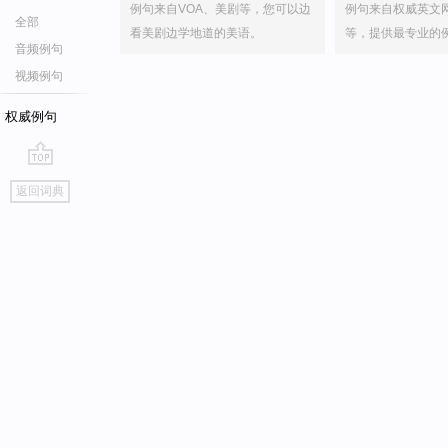
例句来自VOA、美剧等，您可以边
例句来自权威英文
全部
看美剧边学地道的美语。
等，提供最专业的
音频例句
视频例句
权威例句
go
返回词典
top