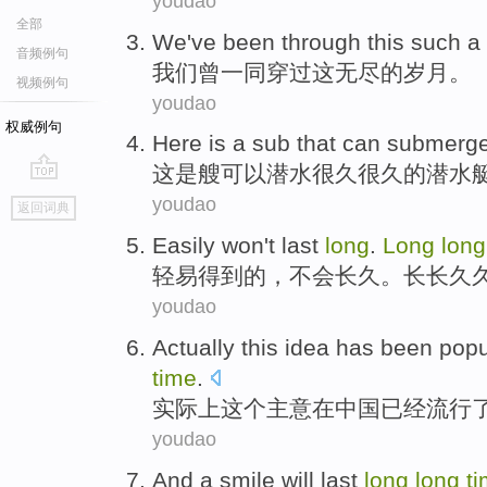
youdao
全部
We
've been
through
this
such a
音频例句
我们
曾
一同
穿过
这
无尽
的
岁月
。
视频例句
youdao
权威例句
Here
is
a sub
that
can
submerg
这
是
艘
可以
潜水
很久
很久的潜水
go
youdao
返回词典
top
Easily
won
't
last
long
.
Long
lon
轻易
得到的，
不会
长久
。
长长
久
youdao
Actually
this
idea
has been
popu
time
.
实际上
这个
主意
在
中国
已经
流行
youdao
And a smile
will
last
long
long
t