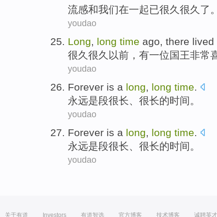
流感
和
我们
在一起
已
很久很久
了
youdao
Long
,
long
time
ago
,
there
lived
很久很久
以前
，
有
一位
国王
非常
youdao
Forever
is
a
long
,
long
time
.
永远
是
段很
长
、很
长的
时间
。
youdao
Forever
is
a
long
,
long
time
.
永远
是
段很
长
、很
长的
时间
。
youdao
关于有道
Investors
有道智选
官方博客
技术博客
诚聘英