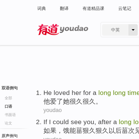
词典
翻译
有道精品课
云笔记
中英
有道 - 网易旗下搜索
双语例句
He
loved
her
for a
long
long
tim
全部
他
爱
了
她
很久
很久。
口语
youdao
书面语
If
I
could
see
you
,
after
a
long
l
论文
如果
，饿
能
菑
狠
久狠久
以后
菑次
原声例句