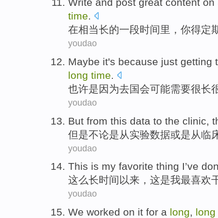
Write
and
post
great content
on
time
.
在
相当长的
一
段时间里
，你得
定
youdao
Maybe
it's because just getting
long
time
.
也许
是因为
去
国会
可能
需要
很
长
youdao
But
from
this
data
to
the
clinic
,
t
但是
不论是
从
实验
数据
或是
从
临
youdao
This
is
my
favorite
thing
I’ve do
这么
长
时间
以来
，
这
是
我
最喜欢
youdao
We
worked
on it for
a
long
,
long