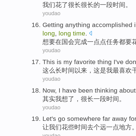
我们
花
了很
长
很长的
一
段
时间。
youdao
Getting
anything
accomplished
long
,
long
time
.
想要
在
国会
完成
一点点任务
都
要
youdao
This
is
my
favorite
thing
I
've do
这么
长
时间
以来
，
这
是
我
最喜欢
youdao
Now,
I
have been
thinking about
其实
我
想
了
，很
长
一
段
时间
。
youdao
Let
's
go
somewhere
far
away
fo
让
我们
花
些时间
去
个
远
一点
地方
youdao