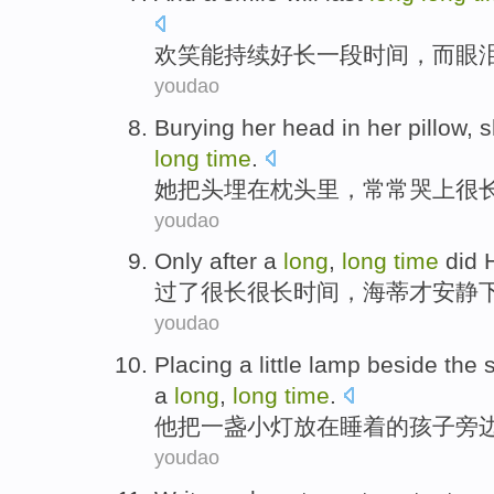
欢笑
能
持续
好长
一段
时间
，
而
眼
youdao
Burying
her
head
in
her
pillow
, 
long
time
.
她
把头埋
在
枕头里
，
常常
哭上
很
youdao
Only
after
a
long
,
long
time
did 
过
了
很长很长
时间
，
海蒂
才
安静
youdao
Placing
a
little
lamp
beside
the
a
long
,
long
time
.
他把
一
盏
小
灯放在
睡着
的
孩子
旁
youdao