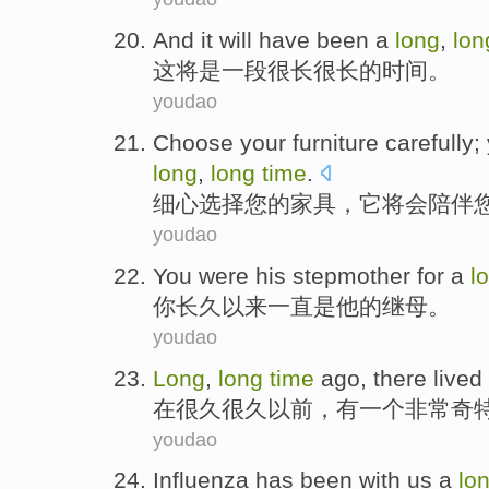
And it
will
have been
a
long
,
lon
这
将
是
一段很
长
很
长的
时间
。
youdao
Choose
your
furniture
carefully
;
long
,
long
time
.
细心
选择
您
的
家具
，
它
将
会陪伴
youdao
You
were
his
stepmother
for a
l
你
长久以来一直
是
他
的
继母
。
youdao
Long
,
long
time
ago
,
there
lived
在很久很久
以前
，
有
一个
非常
奇
youdao
Influenza
has been
with
us
a
lo