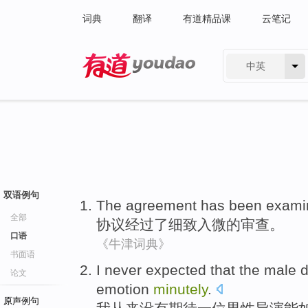
词典
翻译
有道精品课
云笔记
中英
有道 - 网易旗下搜索
双语例句
The
agreement
has been exami
全部
协议
经过
了细致入微的审查。
口语
《牛津词典》
书面语
I
never
expected
that
the
male
d
论文
emotion
minutely
.
原声例句