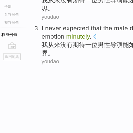
我
从来没有
期待
一位
男性
导演
能
全部
界。
音频例句
youdao
视频例句
I
never
expected
that
the
male
d
权威例句
emotion
minutely
.
我
从来没有
期待
一位
男性
导演
能
界。
go
返回词典
top
youdao