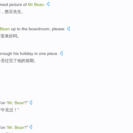
amed picture
of
Mr
Bean
.
框
，
憨豆
先生。
Bean
up
to
the boardroom
,
please
.
事
室来
好吗
。
hrough
his
holiday
in
one
piece
.
是否
过完了
他
的
假期
。
"
on
'
Mr
.
Bean
'!"
”中
见
过！”
"
on
'
Mr
.
Bean
'!"