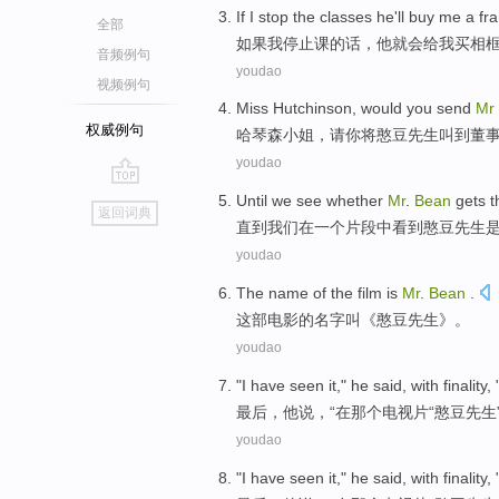
If
I
stop
the
classes
he
'll
buy
me
a fr
全部
如果
我
停止
课的话
，
他
就会
给
我
买
相
音频例句
youdao
视频例句
Miss
Hutchinson
,
would you
send
Mr
权威例句
哈琴
森
小姐
，
请你
将
憨豆
先生叫
到
董
youdao
go
Until
we
see
whether
Mr
.
Bean
gets
t
返回词典
top
直到
我们
在
一个
片段
中
看到
憨豆
先生
youdao
The
name
of
the
film
is
Mr
.
Bean
.
这部
电影
的
名字叫
《
憨豆
先生》。
youdao
"I
have seen it
,"
he
said
,
with finality
, 
最后，
他
说
，“
在
那个
电视片
“
憨豆
先生
youdao
"I
have seen it
,"
he
said
,
with finality
, 