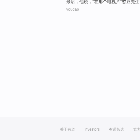
最后，
他
说
，“
在
那个
电视片
“
憨豆
先生
youdao
关于有道
Investors
有道智选
官