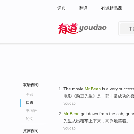
词典
翻译
有道精品课
中
有道 - 网易旗下搜索
双语例句
The
movie
Mr
Bean
is
a
very
success
全部
电影
《
憨豆
先生》
是
一部
非常
成功
的
口语
youdao
书面语
Mr
Bean
got
down
from
the cab
,
grin
论文
先生
从
出租车
上
下来
，高兴地
笑着
。
youdao
原声例句