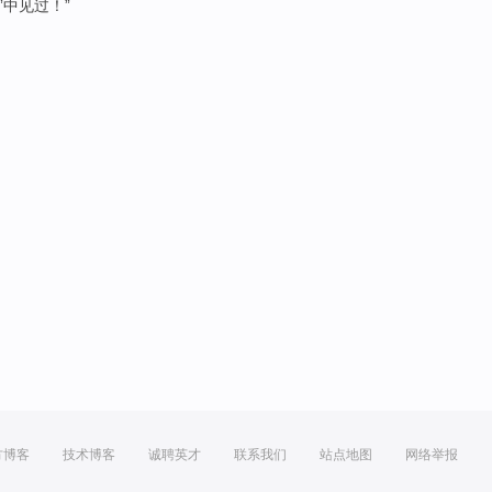
”中
见
过！”
方博客
技术博客
诚聘英才
联系我们
站点地图
网络举报