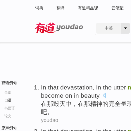
词典
翻译
有道精品课
云笔记
中英
有道 - 网易旗下搜索
双语例句
In
that
devastation
, in
the
utter
全部
become on in beauty.
口语
在
那
毁灭中
，在
那
精神
的
完全
呈
书面语
吧。
论文
youdao
原声例句