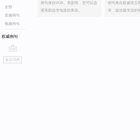
例句来自VOA、美剧等，您可以边
例句来自权威英文
全部
看美剧边学地道的美语。
等，提供最专业的
音频例句
视频例句
权威例句
go
返回词典
top