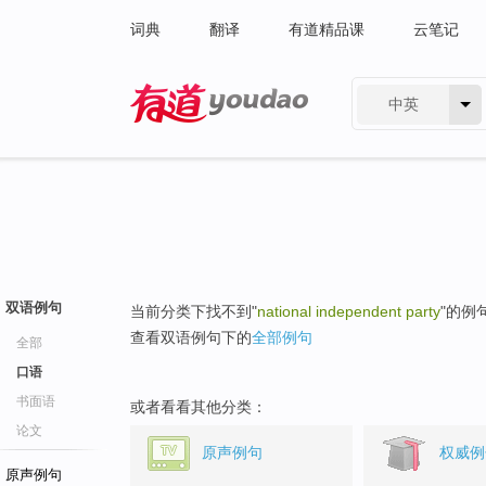
词典
翻译
有道精品课
云笔记
中英
有道 - 网易旗下搜索
双语例句
当前分类下找不到"
national independent party
"的例
查看双语例句下的
全部例句
全部
口语
书面语
或者看看其他分类：
论文
原声例句
权威例
原声例句