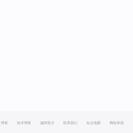
方博客
技术博客
诚聘英才
联系我们
站点地图
网络举报