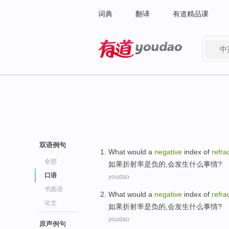
词典
翻译
有道精品课
中
有道 - 网易旗下搜索
双语例句
What
would
a
negative
index
of
refra
全部
如果
折射率
是
负
的
,
会
发生
什么
事情?
口语
youdao
书面语
What
would
a
negative
index
of
refra
论文
如果
折射率
是
负
的
,
会
发生
什么
事情?
youdao
原声例句