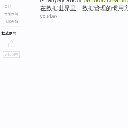
is
largely about
periodic
cleanin
全部
在
数据
世界里
，数据
管理
的
惯用
音频例句
youdao
视频例句
权威例句
go
返回词典
top