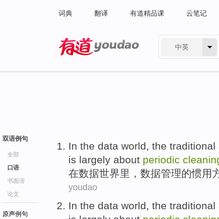
词典
翻译
有道精品课
云笔记
中英
有道 - 网易旗下搜索
双语例句
In
the
data
world
,
the
traditional
全部
is
largely about
periodic
cleanin
口语
在
数据
世界里
，数据
管理
的
惯用
书面语
youdao
论文
In
the
data
world
,
the
traditional
原声例句