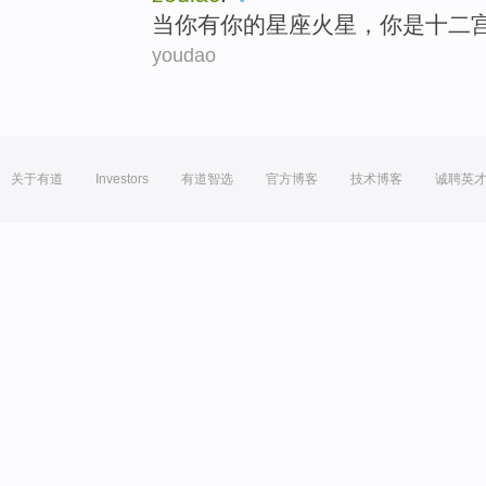
当
你
有
你
的
星座
火星
，你
是
十二
youdao
关于有道
Investors
有道智选
官方博客
技术博客
诚聘英