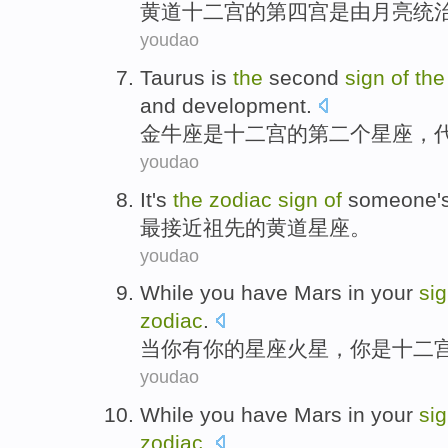
黄道
十二
宫
的
第四
宫
是
由
月亮
统
youdao
Taurus
is
the
second
sign
of
the
and development.
金牛座
是
十二
宫
的
第二
个
星座
，
youdao
It's
the
zodiac
sign
of
someone
'
最接近
祖先
的
黄道
星座。
youdao
While
you
have
Mars
in
your
si
zodiac
.
当
你
有
你
的
星座
火星
，你
是
十二
youdao
While
you
have
Mars
in
your
si
zodiac
.