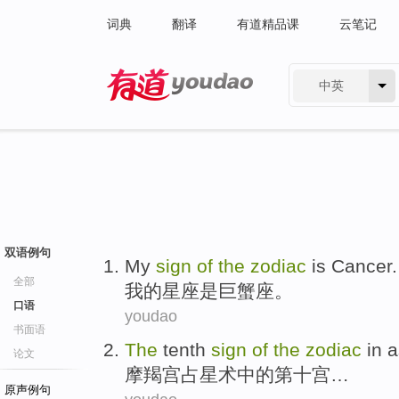
词典
翻译
有道精品课
云笔记
中英
有道 - 网易旗下搜索
双语例句
My
sign
of
the
zodiac
is
Cancer
.
全部
我
的
星座
是
巨蟹座
。
口语
youdao
书面语
The
tenth
sign
of
the
zodiac
in 
论文
摩羯宫
占星术
中的
第
十宫…
原声例句