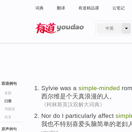
词典
翻译
有道精品课
云笔记
中英
有道 - 网易旗下搜索
双语例句
Sylvie
was a
simple-minded
rom
全部
西尔维
是个
天真
浪漫的人
。
口语
《柯林斯英汉双解大词典》
书面语
Nor
do
I
particularly
affect
simpl
论文
我
也
不
特别
喜爱头脑简单的老妇
原声例句