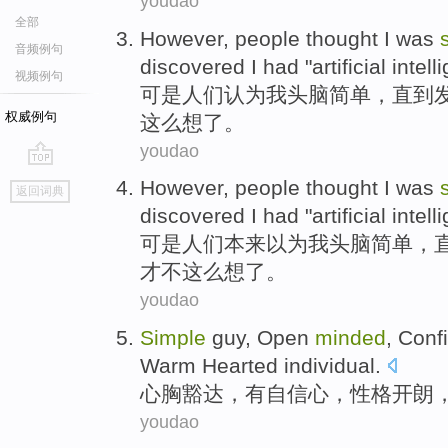
youdao
全部
However
,
people
thought
I
was
音频例句
discovered
I
had
"
artificial
intell
视频例句
可是
人们
认为
我
头脑
简单，
直到
权威例句
这么想了。
youdao
go
However
,
people
thought
I
was
返回词典
top
discovered
I
had
"
artificial
intell
可是
人们
本来
以为
我
头脑
简单，
才不这么想了。
youdao
Simple
guy, Open
minded
,
Conf
Warm
Hearted individual
.
心胸豁达
，
有自信心
，
性格开朗
youdao