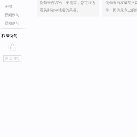
例句来自VOA、美剧等，您可以边
例句来自权威英文
全部
看美剧边学地道的美语。
等，提供最专业的
音频例句
视频例句
权威例句
go
返回词典
top