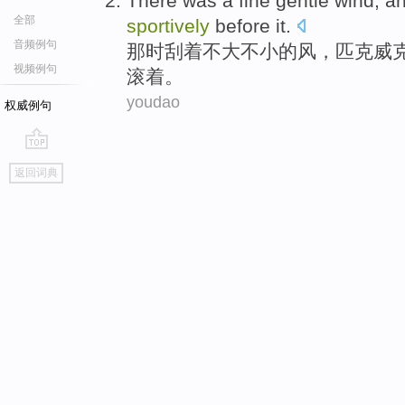
There was
a fine gentle
wind
, a
全部
sportively
before it.
音频例句
那时
刮着不大不小的
风
，匹克
威
视频例句
滚
着。
youdao
权威例句
go
返回词典
top