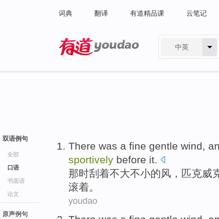
词典
翻译
有道精品课
云笔记
中英
有道 - 网易旗下搜索
双语例句
There was
a fine gentle
wind
, a
全部
sportively
before it.
口语
那时
刮着不大不小的
风
，匹克
威
书面语
滚
着。
论文
youdao
原声例句