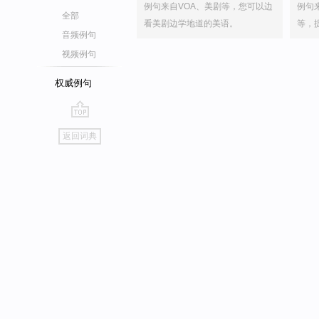
例句来自VOA、美剧等，您可以边
例句
全部
看美剧边学地道的美语。
等，
音频例句
视频例句
权威例句
go
返回词典
top