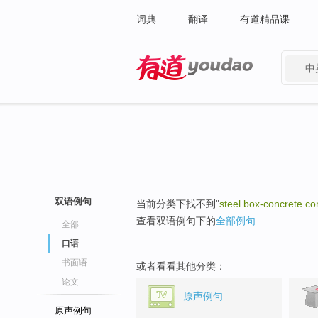
词典
翻译
有道精品课
中
有道 - 网易旗下搜索
双语例句
当前分类下找不到"
steel box-concrete c
查看双语例句下的
全部例句
全部
口语
书面语
或者看看其他分类：
论文
原声例句
原声例句