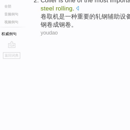
Coiler
is
one
of
the
most import
全部
steel
rolling
.
音频例句
卷取机
是
一
种
重要
的轧钢
辅助
设
视频例句
钢卷
成钢
卷。
youdao
权威例句
go
返回词典
top