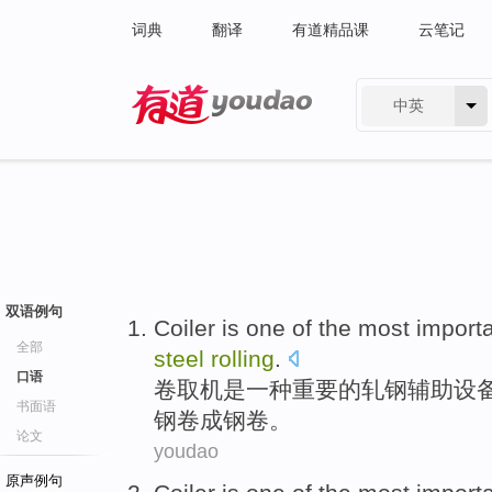
词典
翻译
有道精品课
云笔记
中英
有道 - 网易旗下搜索
双语例句
Coiler
is
one
of
the
most import
全部
steel
rolling
.
口语
卷取机
是
一
种
重要
的轧钢
辅助
设
书面语
钢卷
成钢
卷。
论文
youdao
原声例句