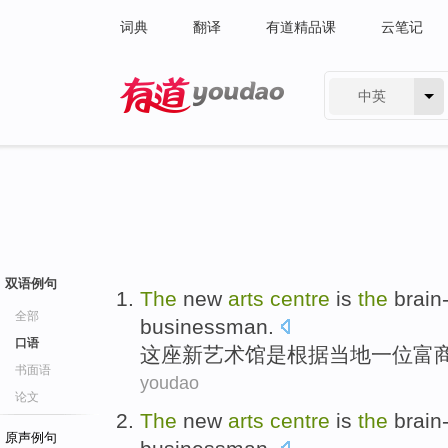
词典
翻译
有道精品课
云笔记
中英
有道 - 网易旗下搜索
双语例句
The
new
arts
centre
is
the
brain
全部
businessman.
口语
这座
新
艺术馆
是
根据
当地
一
位富
书面语
youdao
论文
The
new
arts
centre
is
the
brain
原声例句