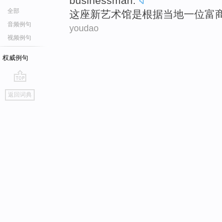
businessman.
全部
这座
新
艺术馆
是
根据
当地
一
位富
音频例句
youdao
视频例句
权威例句
go
返回词典
top