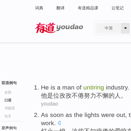
词典
翻译
有道精品课
云笔记
中英
有道 - 网易旗下搜索
双语例句
He
is
a
man
of
untiring
industry.
全部
他
是
位孜孜不倦努力不懈
的
人
。
口语
youdao
书面语
As
soon
as the
lights
were out,
论文
work.
原声例句