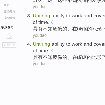
灯火
一
熄
，
这些
不知
疲倦
的爱咬
全部
youdao
音频例句
Untiring
ability
to
work
and
cove
视频例句
of
time.
权威例句
具有不知疲倦
的
、在
崎岖
的
地形
youdao
go
Untiring
ability
to
work
and
cove
返回词典
top
of
time.
具有不知疲倦
的
、在
崎岖
的
地形
youdao