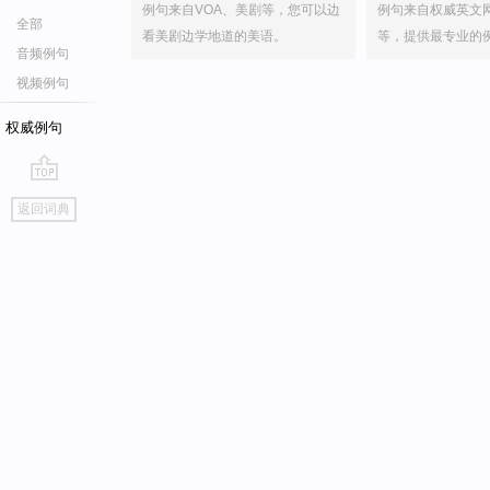
例句来自VOA、美剧等，您可以边
例句来自权威英文
全部
看美剧边学地道的美语。
等，提供最专业的
音频例句
视频例句
权威例句
go
返回词典
top